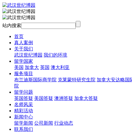
站内搜索
首页
真人案例
关于我们
武汉世纪博园
我们的环境
留学国家
美国
加拿大
英国
澳大利亚
服务项目
布兰迪斯国际商学院
克莱蒙特研究生院
加拿大安达略国
院
留学问题
英国答疑
美国答疑
澳洲答疑
加拿大答疑
名师风采
精彩活动
新闻中心
留学新闻
公司新闻
行业动态
联系我们