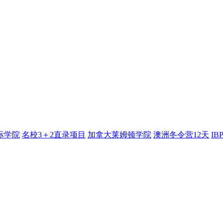
际学院
名校3＋2直录项目
加拿大莱姆顿学院
澳洲冬令营12天
I