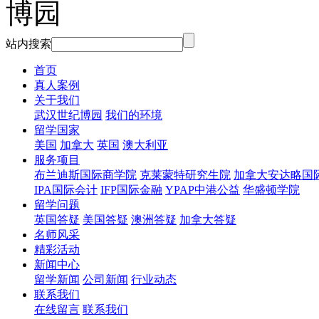
站内搜索
首页
真人案例
关于我们
武汉世纪博园
我们的环境
留学国家
美国
加拿大
英国
澳大利亚
服务项目
布兰迪斯国际商学院
克莱蒙特研究生院
加拿大安达略国
IPA国际会计
IFP国际金融
YPAP中港公益
华盛顿学院
留学问题
英国答疑
美国答疑
澳洲答疑
加拿大答疑
名师风采
精彩活动
新闻中心
留学新闻
公司新闻
行业动态
联系我们
在线留言
联系我们