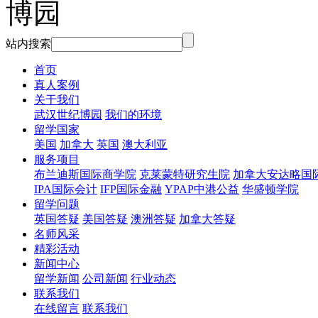
站内搜索
首页
真人案例
关于我们
武汉世纪博园
我们的环境
留学国家
美国
加拿大
英国
澳大利亚
服务项目
布兰迪斯国际商学院
克莱蒙特研究生院
加拿大安达略国
IPA国际会计
IFP国际金融
YPAP中港公益
华盛顿学院
留学问题
英国答疑
美国答疑
澳洲答疑
加拿大答疑
名师风采
精彩活动
新闻中心
留学新闻
公司新闻
行业动态
联系我们
在线留言
联系我们