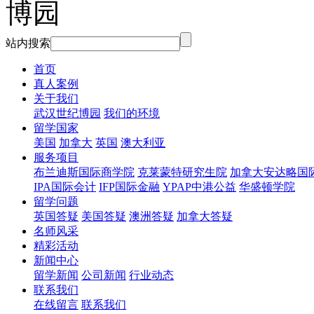
站内搜索
首页
真人案例
关于我们
武汉世纪博园
我们的环境
留学国家
美国
加拿大
英国
澳大利亚
服务项目
布兰迪斯国际商学院
克莱蒙特研究生院
加拿大安达略国
IPA国际会计
IFP国际金融
YPAP中港公益
华盛顿学院
留学问题
英国答疑
美国答疑
澳洲答疑
加拿大答疑
名师风采
精彩活动
新闻中心
留学新闻
公司新闻
行业动态
联系我们
在线留言
联系我们