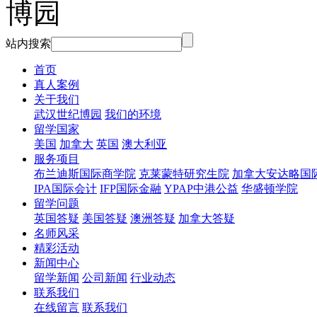
站内搜索
首页
真人案例
关于我们
武汉世纪博园
我们的环境
留学国家
美国
加拿大
英国
澳大利亚
服务项目
布兰迪斯国际商学院
克莱蒙特研究生院
加拿大安达略国
IPA国际会计
IFP国际金融
YPAP中港公益
华盛顿学院
留学问题
英国答疑
美国答疑
澳洲答疑
加拿大答疑
名师风采
精彩活动
新闻中心
留学新闻
公司新闻
行业动态
联系我们
在线留言
联系我们