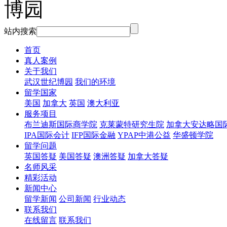
站内搜索
首页
真人案例
关于我们
武汉世纪博园
我们的环境
留学国家
美国
加拿大
英国
澳大利亚
服务项目
布兰迪斯国际商学院
克莱蒙特研究生院
加拿大安达略国
IPA国际会计
IFP国际金融
YPAP中港公益
华盛顿学院
留学问题
英国答疑
美国答疑
澳洲答疑
加拿大答疑
名师风采
精彩活动
新闻中心
留学新闻
公司新闻
行业动态
联系我们
在线留言
联系我们