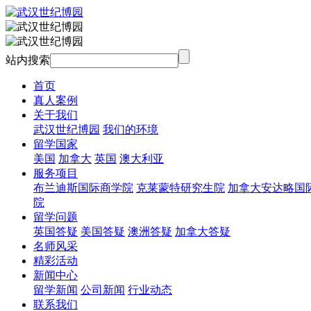
站内搜索
首页
真人案例
关于我们
武汉世纪博园
我们的环境
留学国家
美国
加拿大
英国
澳大利亚
服务项目
布兰迪斯国际商学院
克莱蒙特研究生院
加拿大安达略国
院
留学问题
英国答疑
美国答疑
澳洲答疑
加拿大答疑
名师风采
精彩活动
新闻中心
留学新闻
公司新闻
行业动态
联系我们