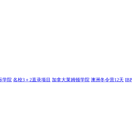
际学院
名校3＋2直录项目
加拿大莱姆顿学院
澳洲冬令营12天
I