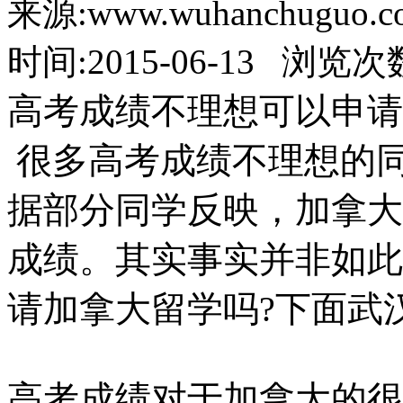
来源:www.wuhanchug
时间:2015-06-13 浏览次
高考成绩不理想可以申请
很多高考成绩不理想的
据部分同学反映，加拿大
成绩。其实事实并非如此
请加拿大留学吗?下面武
高考成绩对于加拿大的很