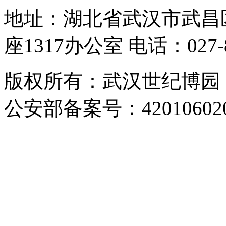
地址：湖北省武汉市武昌
座1317办公室 电话：027-87
版权所有：武汉世纪博园 网址：
公安部备案号：420106020