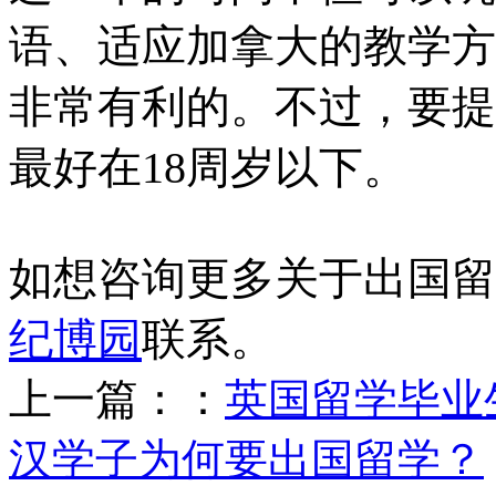
语、适应加拿大的教学方
非常有利的。不过，要提
最好在18周岁以下。
如想咨询更多关于出国留
纪博园
联系。
上一篇：：
英国留学毕业
汉学子为何要出国留学？