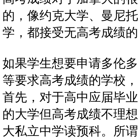
的，像约克大学、曼尼托
学，都接受无高考成绩的
如果学生想要申请多伦多
等要求高考成绩的学校，
首先，对于高中应届毕业
的大学但高考成绩不理想
大私立中学读预科。所谓