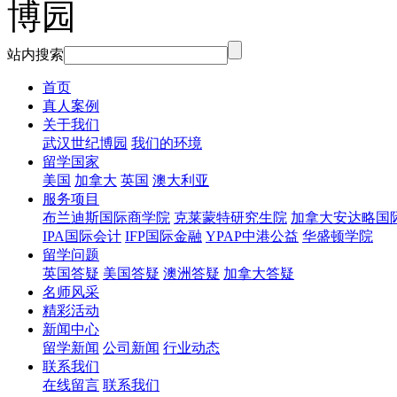
站内搜索
首页
真人案例
关于我们
武汉世纪博园
我们的环境
留学国家
美国
加拿大
英国
澳大利亚
服务项目
布兰迪斯国际商学院
克莱蒙特研究生院
加拿大安达略国
IPA国际会计
IFP国际金融
YPAP中港公益
华盛顿学院
留学问题
英国答疑
美国答疑
澳洲答疑
加拿大答疑
名师风采
精彩活动
新闻中心
留学新闻
公司新闻
行业动态
联系我们
在线留言
联系我们