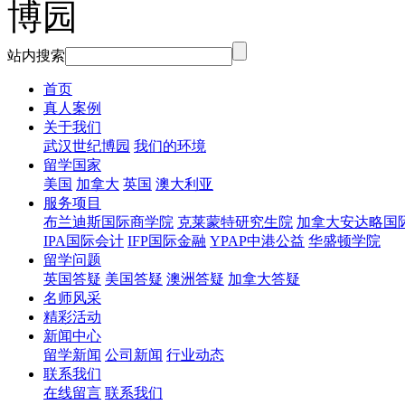
站内搜索
首页
真人案例
关于我们
武汉世纪博园
我们的环境
留学国家
美国
加拿大
英国
澳大利亚
服务项目
布兰迪斯国际商学院
克莱蒙特研究生院
加拿大安达略国
IPA国际会计
IFP国际金融
YPAP中港公益
华盛顿学院
留学问题
英国答疑
美国答疑
澳洲答疑
加拿大答疑
名师风采
精彩活动
新闻中心
留学新闻
公司新闻
行业动态
联系我们
在线留言
联系我们